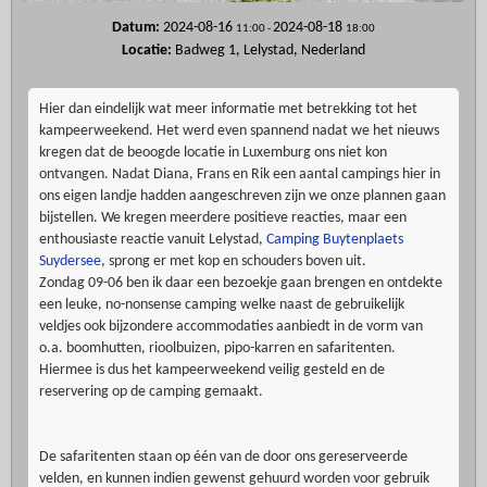
Datum:
2024-08-16
2024-08-18
11:00
-
18:00
Locatie:
Badweg 1, Lelystad, Nederland
Hier dan eindelijk wat meer informatie met betrekking tot het
kampeerweekend. Het werd even spannend nadat we het nieuws
kregen dat de beoogde locatie in Luxemburg ons niet kon
ontvangen. Nadat Diana, Frans en Rik een aantal campings hier in
ons eigen landje hadden aangeschreven zijn we onze plannen gaan
bijstellen. We kregen meerdere positieve reacties, maar een
enthousiaste reactie vanuit Lelystad,
Camping Buytenplaets
Suydersee
, sprong er met kop en schouders boven uit.
Zondag 09-06 ben ik daar een bezoekje gaan brengen en ontdekte
een leuke, no-nonsense camping welke naast de gebruikelijk
veldjes ook bijzondere accommodaties aanbiedt in de vorm van
o.a. boomhutten, rioolbuizen, pipo-karren en safaritenten.
Hiermee is dus het kampeerweekend veilig gesteld en de
reservering op de camping gemaakt.
De safaritenten staan op één van de door ons gereserveerde
velden, en kunnen indien gewenst gehuurd worden voor gebruik