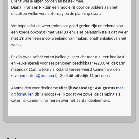
Breng wel je eigen borden en bestek mee.
Diana, Frans en Rik zijn een mooie rit door de polders aan het
uitzetten welke voor zaterdag op de planning staat.
We hopen dat de weergoden ons goed gezind zijn en rekenen op
een goede opkomst (met veel BX'en). Het belangrijkste is dat we er
met z'n allen een mooi weekend van maken, onafhankelijk van het
weer.
Er zijn twee safaritenten (volledig ingericht met o.a. een koelkast
en keukengerei) voor zes personen beschikbaar (€200, vrijdag t/m
maandag 11u), welke via Roland gereserveerd kunnen worden
(
evenementen@bxclub.nl
). Geef dit
uiterlijk 31 juli
door.
Aanmelden voor deelname uiterlijk
woensdag 14 augustus
met
dit formulier
, dit is noodzakelijk zodat we zowel de camping als
catering kunnen informeren over het aantal deelnemers.