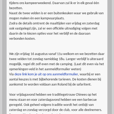
tijdens ons kampeerweekend. Daarvan zal ik er in elk geval één
bezetten.
Naast de twee velden is er een buitenkeuken waar we gebruik van
mogen maken én een kampvuurplaats.
Zodra de details omtrent de maaltijden van vrijdag en zaterdag
ook vastgelegd zijn, zal er een officiële uitnodiging volgen met
daarin de te kiezen opties voor het verblijf en de daaraan
verbonden kosten.
We zijn vrijdag 16 augustus vanaf 11u welkom en we bezetten daar
twee velden tot zondag namiddag 18u. Langer verblijf is uiteraard
mogelijk, regel dit zelf even met de camping. (Laat dit even via het
opmerkingen-veld in het aanmeldformulier weten)
Via
deze link kom je uit op ons aanmeldformulier
, waarbij er een
aantal keuzes is met bijbehorende tarieven. De kosten dienen bij
aankomst te worden voldaan aan Roland bij de safaritent.
Voor vrijdagavond hebben we traditiegetrouw Chinees op het
menu staan en voor zaterdagavond hebben we een barbecue
geregeld. Ook geheel volgens traditie wordt het ontbijt van
zaterdag en zondag verzorgd door de club, voor alle deelnemers.