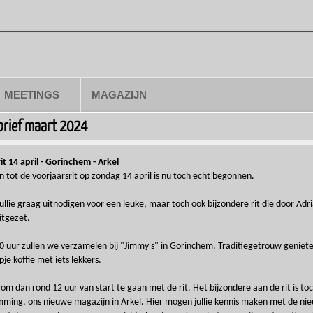
MEETINGS
MAGAZIJN
rief maart 2024
it 14 april - Gorinchem - Arkel
n tot de voorjaarsrit op zondag 14 april is nu toch echt begonnen.
jullie graag uitnodigen voor een leuke, maar toch ook bijzondere rit die door Adr
itgezet.
0 uur zullen we verzamelen bij "Jimmy's" in Gorinchem. Traditiegetrouw geniet
je koffie met iets lekkers.
 om dan rond 12 uur van start te gaan met de rit. Het bijzondere aan de rit is to
ming, ons nieuwe magazijn in Arkel. Hier mogen jullie kennis maken met de ni