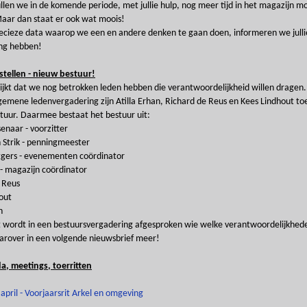
len we in de komende periode, met jullie hulp, nog meer tijd in het magazijn m
aar dan staat er ook wat moois!
ecieze data waarop we een en andere denken te gaan doen, informeren we jull
ng hebben!
tellen - nieuw bestuur!
lijkt dat we nog betrokken leden hebben die verantwoordelijkheid willen dragen
gemene ledenvergadering zijn Atilla Erhan, Richard de Reus en Kees Lindhout t
stuur. Daarmee bestaat het bestuur uit:
enaar - voorzitter
 Strik - penningmeester
gers - evenementen coördinator
 - magazijn coördinator
 Reus
out
n
 wordt in een bestuursvergadering afgesproken wie welke verantwoordelijkhede
rover in een volgende nieuwsbrief meer!
, meetings, toerritten
april - Voorjaarsrit Arkel en omgeving