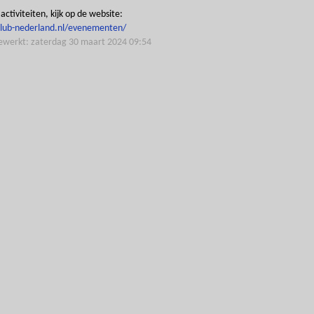
ctiviteiten, kijk op de website:
club-nederland.nl/evenementen/
gewerkt: zaterdag 30 maart 2024 09:54