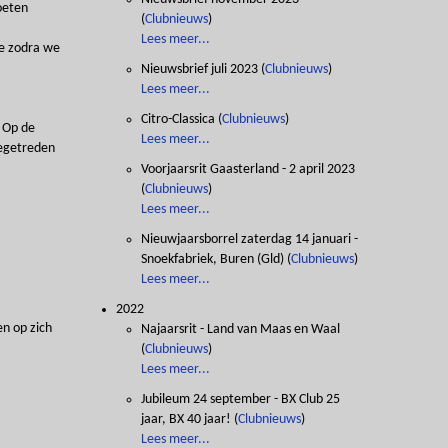
oeten
(
Clubnieuws
)
Lees meer...
ie zodra we
Nieuwsbrief juli 2023
(
Clubnieuws
)
Lees meer...
Citro-Classica
(
Clubnieuws
)
. Op de
Lees meer...
oegetreden
Voorjaarsrit Gaasterland - 2 april 2023
(
Clubnieuws
)
Lees meer...
Nieuwjaarsborrel zaterdag 14 januari -
Snoekfabriek, Buren (Gld)
(
Clubnieuws
)
Lees meer...
2022
n op zich
Najaarsrit - Land van Maas en Waal
(
Clubnieuws
)
Lees meer...
Jubileum 24 september - BX Club 25
jaar, BX 40 jaar!
(
Clubnieuws
)
Lees meer...