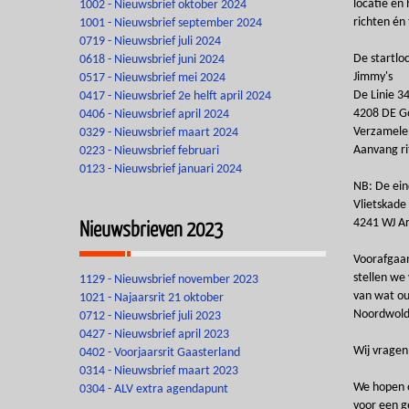
locatie én
1002 - Nieuwsbrief oktober 2024
richten én
1001 - Nieuwsbrief september 2024
0719 - Nieuwsbrief juli 2024
De startloc
0618 - Nieuwsbrief juni 2024
Jimmy's
0517 - Nieuwsbrief mei 2024
De Linie 3
0417 - Nieuwsbrief 2e helft april 2024
4208 DE G
0406 - Nieuwsbrief april 2024
Verzamelen
0329 - Nieuwsbrief maart 2024
Aanvang ri
0223 - Nieuwsbrief februari
0123 - Nieuwsbrief januari 2024
NB: De eind
Vlietskade
Nieuwsbrieven 2023
4241 WJ Ar
Voorafgaand
stellen we 
1129 - Nieuwsbrief november 2023
van wat ou
1021 - Najaarsrit 21 oktober
Noordwolde
0712 - Nieuwsbrief juli 2023
0427 - Nieuwsbrief april 2023
Wij vragen
0402 - Voorjaarsrit Gaasterland
0314 - Nieuwsbrief maart 2023
We hopen o
0304 - ALV extra agendapunt
voor een g