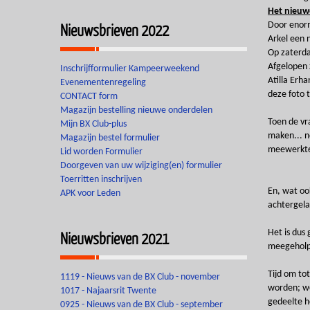
Het nieuw
Nieuwsbrieven 2022
Door enorm
Arkel een 
Op zaterda
Afgelopen 
Inschrijfformulier Kampeerweekend
Atilla Erh
Evenementenregeling
deze foto 
CONTACT form
Magazijn bestelling nieuwe onderdelen
Toen de vr
Mijn BX Club-plus
maken... n
Magazijn bestel formulier
meewerkt
Lid worden Formulier
Doorgeven van uw wijziging(en) formulier
Toerritten inschrijven
En, wat oo
APK voor Leden
achtergela
Het is dus
Nieuwsbrieven 2021
meegeholpe
Tijd om to
1119 - Nieuws van de BX Club - november
worden; we
1017 - Najaarsrit Twente
gedeelte h
0925 - Nieuws van de BX Club - september