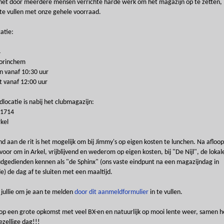
 het door meerdere mensen verrichte harde werk om het magazijn op te zetten, 
 te vullen met onze gehele voorraad.
atie:
4
orinchem
 vanaf 10:30 uur
t vanaf 12:00 uur
locatie is nabij het clubmagazijn:
 1714
kel
 aan de rit is het mogelijk om bij Jimmy's op eigen kosten te lunchen. Na afloop
voor om in Arkel, vrijblijvend en wederom op eigen kosten, bij "De Nijl", de lokal
dgedienden kennen als "de Sphinx" (ons vaste eindpunt na een magazijndag in
) de dag af te sluiten met een maaltijd.
 jullie om je aan te melden
door dit aanmeldformulier
in te vullen.
p een grote opkomst met veel BX-en en natuurlijk op mooi lente weer, samen h
ezellige dag!!!