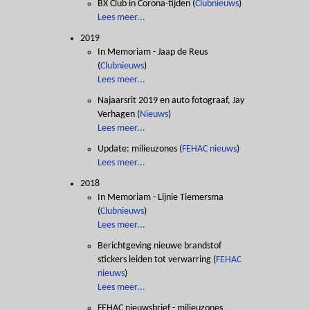
BX Club in Corona-tijden
(
Clubnieuws
)
Lees meer...
2019
In Memoriam - Jaap de Reus
(
Clubnieuws
)
Lees meer...
Najaarsrit 2019 en auto fotograaf, Jay
Verhagen
(
Nieuws
)
Lees meer...
Update: milieuzones
(
FEHAC nieuws
)
Lees meer...
2018
In Memoriam - Lijnie Tiemersma
(
Clubnieuws
)
Lees meer...
Berichtgeving nieuwe brandstof
stickers leiden tot verwarring
(
FEHAC
nieuws
)
Lees meer...
FEHAC nieuwsbrief - milieuzones