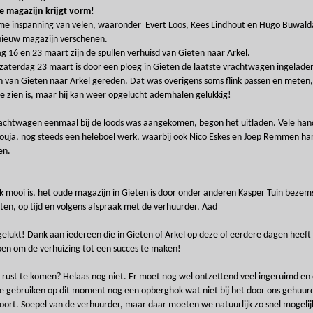
e magazijn krijgt vorm!
e inspanning van velen, waaronder Evert Loos, Kees Lindhout en Hugo Buwalda 
nieuw magazijn verschenen.
g 16 en 23 maart zijn de spullen verhuisd van Gieten naar Arkel.
zaterdag 23 maart is door een ploeg in Gieten de laatste vrachtwagen ingelade
an van Gieten naar Arkel gereden. Dat was overigens soms flink passen en meten,
te zien is, maar hij kan weer opgelucht ademhalen gelukkig!
achtwagen eenmaal bij de loods was aangekomen, begon het uitladen. Vele ha
ouja, nog steeds een heleboel werk, waarbij ook Nico Eskes en Joep Remmen ha
en.
k mooi is, het oude magazijn in Gieten is door onder anderen Kasper Tuin beze
ten, op tijd en volgens afspraak met de verhuurder, Aad
 gelukt! Dank aan iedereen die in Gieten of Arkel op deze of eerdere dagen heeft
n om de verhuizing tot een succes te maken!
t rust te komen? Helaas nog niet. Er moet nog wel ontzettend veel ingeruimd e
 gebruiken op dit moment nog een opberghok wat niet bij het door ons gehuur
oort. Soepel van de verhuurder, maar daar moeten we natuurlijk zo snel mogelij