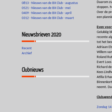
Daarom zul
0813 - Nieuws van de BX Club - augustus
stoppen. M
0521 - Nieuws van de BX Club - mei
Over de pr
0409 - Nieuws van de BX Club - april
een planni
0312 - Nieuws van de BX Club - maart
Even voors
Gelukkig b
Nieuwsbrieven 2020
recente al
tot het be
Adriaan Els
Recent
Willem van
Archief
Roland Rut
Evert Loos
Richard de
Clubnieuws
Kees Lindh
Atilla Erha
Binnenkort
neemt. Daa
Clubagenda
Zondag 14 