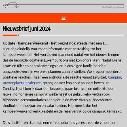
Nieuwsbrief juni 2024
Update - kampeerweekend - het begint nog steeds met een L..
Hier dan eindelijk wat meer informatie met betrekking tot het
kampeerweekend. Het werd even spannend nadat we het nieuws kregen
dat de beoogde locatie in Luxemburg ons niet kon ontvangen. Nadat Diana,
Frans en Rik een aantal campings hier in ons eigen landje hadden
aangeschreven zijn we onze plannen gaan bijstellen. We kregen meerdere
positieve reacties, maar een enthousiaste reactie vanuit Lelystad,
Camping
Buytenplaets Suydersee
, sprong er met kop en schouders boven uit.
Zondag 9 juni ben ik daar een bezoekje gaan brengen en ontdekte een
leuke, no-nonsense camping welke naast de gebruikelijk veldjes ook
bijzondere accommodaties aanbiedt in de vorm van o.a. boomhutten,
rioolbuizen, pipo-karren en safaritenten. Hiermee is dus het
kampeerweekend veilig gesteld en de reservering op de camping gemaakt.
De safaritenten staan op één van de door ons gereserveerde velden, en