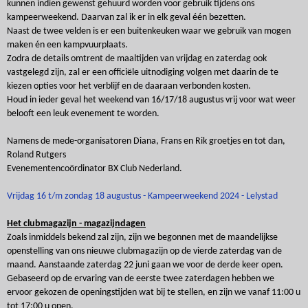
kunnen indien gewenst gehuurd worden voor gebruik tijdens ons
kampeerweekend. Daarvan zal ik er in elk geval één bezetten.
Naast de twee velden is er een buitenkeuken waar we gebruik van mogen
maken én een kampvuurplaats.
Zodra de details omtrent de maaltijden van vrijdag en zaterdag ook
vastgelegd zijn, zal er een officiële uitnodiging volgen met daarin de te
kiezen opties voor het verblijf en de daaraan verbonden kosten.
Houd in ieder geval het weekend van 16/17/18 augustus vrij voor wat weer
belooft een leuk evenement te worden.
Namens de mede-organisatoren Diana, Frans en Rik groetjes en tot dan,
Roland Rutgers
Evenementencoördinator BX Club Nederland.
Vrijdag 16 t/m zondag 18 augustus - Kampeerweekend 2024 - Lelystad
Het clubmagazijn - magazijndagen
Zoals inmiddels bekend zal zijn, zijn we begonnen met de maandelijkse
openstelling van ons nieuwe clubmagazijn op de vierde zaterdag van de
maand. Aanstaande zaterdag 22 juni gaan we voor de derde keer open.
Gebaseerd op de ervaring van de eerste twee zaterdagen hebben we
ervoor gekozen de openingstijden wat bij te stellen, en zijn we vanaf 11:00 u
tot 17:00 u open.