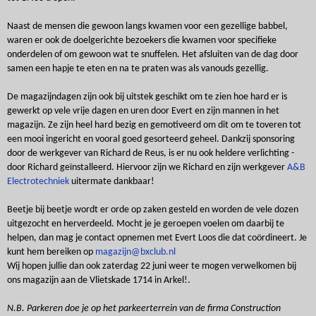
Naast de mensen die gewoon langs kwamen voor een gezellige babbel,
waren er ook de doelgerichte bezoekers die kwamen voor specifieke
onderdelen of om gewoon wat te snuffelen. Het afsluiten van de dag door
samen een hapje te eten en na te praten was als vanouds gezellig.
De magazijndagen zijn ook bij uitstek geschikt om te zien hoe hard er is
gewerkt op vele vrije dagen en uren door Evert en zijn mannen in het
magazijn. Ze zijn heel hard bezig en gemotiveerd om dit om te toveren tot
een mooi ingericht en vooral goed gesorteerd geheel. Dankzij sponsoring
door de werkgever van Richard de Reus, is er nu ook heldere verlichting -
door Richard geïnstalleerd. Hiervoor zijn we Richard en zijn werkgever
A&B
Electrotechniek
uitermate dankbaar!
Beetje bij beetje wordt er orde op zaken gesteld en worden de vele dozen
uitgezocht en herverdeeld. Mocht je je geroepen voelen om daarbij te
helpen, dan mag je contact opnemen met Evert Loos die dat coördineert. Je
kunt hem bereiken op
magazijn@bxclub.nl
Wij hopen jullie dan ook zaterdag 22 juni weer te mogen verwelkomen bij
ons magazijn aan de Vlietskade 1714 in Arkel!.
N.B. Parkeren doe je op het parkeerterrein van de firma Construction