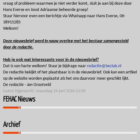
vraag of probleem waarmee je niet verder komt, sluit je aan bij deze door
Hans Everse en Joost Adriaanse beheerde groep!
Stuur hiervoor even een berichtje via Whatsapp naar Hans Everse, 06-
38915285
Welkom!
Deze nieuwsbrief werd in nauw overleg met het bestuur samengesteld
door de redactie.
Heb je ook wat interessants voor in de nieuwsbrief?
Dat is van harte welkom! Stuur je bijdrage naar
redactie@bxclub.nl
De redactie bekijkt of het plaatsbaar is in de nieuwsbrief. Ook kan een artikel
op de website worden geplaatst als het ons daarvoor meer geschikt lijkt.
De redactie - Jan Grootveld
Laatst bijgewerkt: maandag 24 juni 2024 11:00
FEHAC Nieuws
Archief