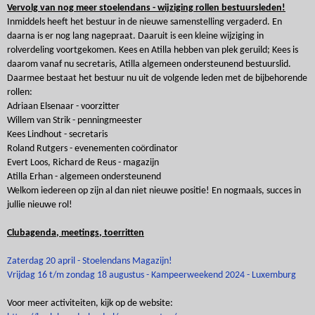
Vervolg van nog meer stoelendans - wijziging rollen bestuursleden!
Inmiddels heeft het bestuur in de nieuwe samenstelling vergaderd. En
daarna is er nog lang nagepraat. Daaruit is een kleine wijziging in
rolverdeling voortgekomen. Kees en Atilla hebben van plek geruild; Kees is
daarom vanaf nu secretaris, Atilla algemeen ondersteunend bestuurslid.
Daarmee bestaat het bestuur nu uit de volgende leden met de bijbehorende
rollen:
Adriaan Elsenaar - voorzitter
Willem van Strik - penningmeester
Kees Lindhout - secretaris
Roland Rutgers - evenementen coördinator
Evert Loos, Richard de Reus - magazijn
Atilla Erhan - algemeen ondersteunend
Welkom iedereen op zijn al dan niet nieuwe positie! En nogmaals, succes in
jullie nieuwe rol!
Clubagenda, meetings, toerritten
Zaterdag 20 april - Stoelendans Magazijn!
Vrijdag 16 t/m zondag 18 augustus - Kampeerweekend 2024 - Luxemburg
Voor meer activiteiten, kijk op de website: