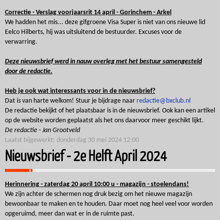
Correctie - Verslag voorjaarsrit 14 april - Gorinchem - Arkel
We hadden het mis... deze gifgroene Visa Super is niet van ons nieuwe lid
Eelco Hilberts, hij was uitsluitend de bestuurder. Excuses voor de
verwarring.
Deze nieuwsbrief werd in nauw overleg met het bestuur samengesteld
door de redactie.
Heb je ook wat interessants voor in de nieuwsbrief?
Dat is van harte welkom! Stuur je bijdrage naar
redactie@bxclub.nl
De redactie bekijkt of het plaatsbaar is in de nieuwsbrief. Ook kan een artikel
op de website worden geplaatst als het ons daarvoor meer geschikt lijkt.
De redactie - Jan Grootveld
Laatst bijgewerkt: donderdag 30 mei 2024 12:00
Nieuwsbrief - 2e Helft April 2024
Herinnering - zaterdag 20 april 10:00 u - magazijn - stoelendans!
We zijn achter de schermen nog druk bezig om het nieuwe magazijn
bewoonbaar te maken en te houden. Daar moet nog heel veel voor worden
opgeruimd, meer dan wat er in de ruimte past.