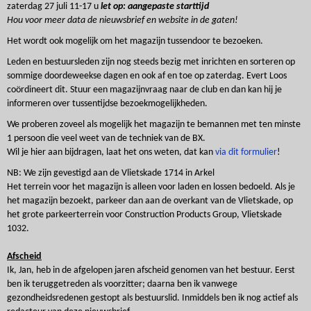
zaterdag 27 juli 11-17 u
let op: aangepaste starttijd
Hou voor meer data de nieuwsbrief en website in de gaten!
Het wordt ook mogelijk om het magazijn tussendoor te bezoeken.
Leden en bestuursleden zijn nog steeds bezig met inrichten en sorteren op
sommige doordeweekse dagen en ook af en toe op zaterdag. Evert Loos
coördineert dit. Stuur een magazijnvraag naar de club en dan kan hij je
informeren over tussentijdse bezoekmogelijkheden.
We proberen zoveel als mogelijk het magazijn te bemannen met ten minste
1 persoon die veel weet van de techniek van de BX.
Wil je hier aan bijdragen, laat het ons weten, dat kan
via dit formulier
!
NB: We zijn gevestigd aan de Vlietskade 1714 in Arkel
Het terrein voor het magazijn is alleen voor laden en lossen bedoeld. Als je
het magazijn bezoekt, parkeer dan aan de overkant van de Vlietskade, op
het grote parkeerterrein voor Construction Products Group, Vlietskade
1032.
Afscheid
Ik, Jan, heb in de afgelopen jaren afscheid genomen van het bestuur. Eerst
ben ik teruggetreden als voorzitter; daarna ben ik vanwege
gezondheidsredenen gestopt als bestuurslid. Inmiddels ben ik nog actief als