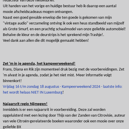
redacteur van deze nieuwsbrief.
Uit handen van het vorige en huidige bestuur heb ik daarop een aantal
mooie afscheidscadeaus mogen ontvangen.
Naast een goed gevulde envelop die ten goede is gekomen van mijn
"vintage audio" verzameling ontving ik ook een heus standbeeld van mijzelf
als Grote Smurf, en een prachtig schaalmodel van onze geliefde automobiel!
Behalve de kleur en de deurstrips is het sprekend mijn Trashje!.
Veel dank aan allen die dit mogelijk gemaakt hebben!
Zet 'm in je agenda, het kampeerweekend!
Frans, Diana en Rik zijn momenteel druk bezig met de voorbereidingen. Zet
'm alvast in je agenda, zodat je het niet mist. Meer informatie volgt
binnenkort!
Vrijdag 16 t/m zondag 18 augustus - Kampeerweekend 2024 - laatste info:
het wordt helaas NIET IN Luxemburg
!
Najaarsrit regio Nijmegen!
Inmiddels is er een najaarsrit in voorbereiding. Deze zal worden
opgeluisterd met een lezing door Thijs van der Zanden van Citrovisie, auteur
van vele Citroën-gerelateerde boeken waaronder ook een mooie over onze
geliefde BX