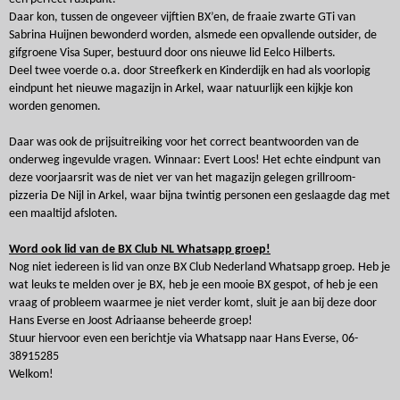
Daar kon, tussen de ongeveer vijftien BX’en, de fraaie zwarte GTi van
Sabrina Huijnen bewonderd worden, alsmede een opvallende outsider, de
gifgroene Visa Super, bestuurd door ons nieuwe lid Eelco Hilberts.
Deel twee voerde o.a. door Streefkerk en Kinderdijk en had als voorlopig
eindpunt het nieuwe magazijn in Arkel, waar natuurlijk een kijkje kon
worden genomen.
Daar was ook de prijsuitreiking voor het correct beantwoorden van de
onderweg ingevulde vragen. Winnaar: Evert Loos! Het echte eindpunt van
deze voorjaarsrit was de niet ver van het magazijn gelegen grillroom-
pizzeria De Nijl in Arkel, waar bijna twintig personen een geslaagde dag met
een maaltijd afsloten.
Word ook lid van de BX Club NL Whatsapp groep!
Nog niet iedereen is lid van onze BX Club Nederland Whatsapp groep. Heb je
wat leuks te melden over je BX, heb je een mooie BX gespot, of heb je een
vraag of probleem waarmee je niet verder komt, sluit je aan bij deze door
Hans Everse en Joost Adriaanse beheerde groep!
Stuur hiervoor even een berichtje via Whatsapp naar Hans Everse, 06-
38915285
Welkom!