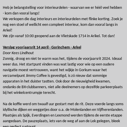
Heb je belangstelling voor interieurdelen - waarvan we er héél veel hebben
- kom dan vooral langs!
We verkopen die dag interieurs en interieurdelen met flinke korting. Zoek je
nog een stoel of wellicht een compleet interieur, kom dan vooral langs in
Arkel!
We zijn vanaf 10:00 geopend aan de Vlietskade 1714 in Arikel. Tot dan!
Verslag voorjaarsrit 14 april - Gorinchem - Arkel
Door Kees Lindhout
Zonnig, droog en niet te warm was het, tijdens de voorjaarsrit 2024. Ideaal
weer dus. Het startpunt vinden was wat lastig voor wie op een oudere
navigatie moest vertrouwen, want het wijkje in Gorkum waar het
verzamelpunt Jimmy Coffee is gevestigd, is zó nieuw dat sommige
apparaten in het duister tastten. Ook door de nieuwigheid kwamen,
ondanks de BX-clubbanners, niet alle deelnemers op dezelfde parkeerplaats
bij het winkelcentrumpje terecht.
Na de koffie werd om twaalf uur gestart met de rit. Deze voerde langs soms
idyllische dijken en weggetjes door o.a. de Molenlanden en Vijfherenlanden.
Plaatsjes als Spijk, Everdingen en Lexmond werden tijdens de eerste etappe
aangedaan. De pauzeplaats, iets van de weg af aan de Lek gelegen, bleek
een perfect rustpunt.