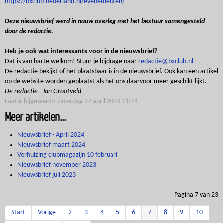
https://bxclub-nederland.nl/evenementen/
Deze nieuwsbrief werd in nauw overleg met het bestuur samengesteld
door de redactie.
Heb je ook wat interessants voor in de nieuwsbrief?
Dat is van harte welkom! Stuur je bijdrage naar
redactie@bxclub.nl
De redactie bekijkt of het plaatsbaar is in de nieuwsbrief. Ook kan een artikel
op de website worden geplaatst als het ons daarvoor meer geschikt lijkt.
De redactie - Jan Grootveld
Laatst bijgewerkt: zaterdag 27 april 2024 11:14
Meer artikelen...
Nieuwsbrief - April 2024
Nieuwsbrief maart 2024
Verhuizing clubmagazijn 10 februari
Nieuwsbrief november 2023
Nieuwsbrief juli 2023
Pagina 7 van 23
Start
Vorige
2
3
4
5
6
7
8
9
10